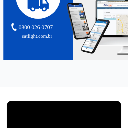
0800 026 0707
satlight.com.br