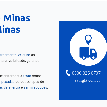
e Minas
Minas
treamento Veicular
da
aior visibilidade, gerando
0800 026 0707
 monitorar sua
frota
como
satlight.com.br
 pesadas
ou outros tipos de
es de energia
e
semirreboques
.