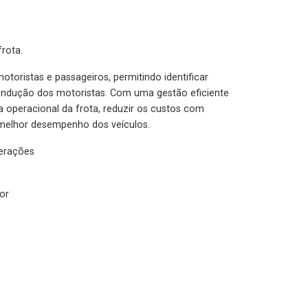
rota.
otoristas e passageiros, permitindo identificar
condução dos motoristas. Com uma gestão eficiente
ia operacional da frota, reduzir os custos com
melhor desempenho dos veículos.
lerações
or