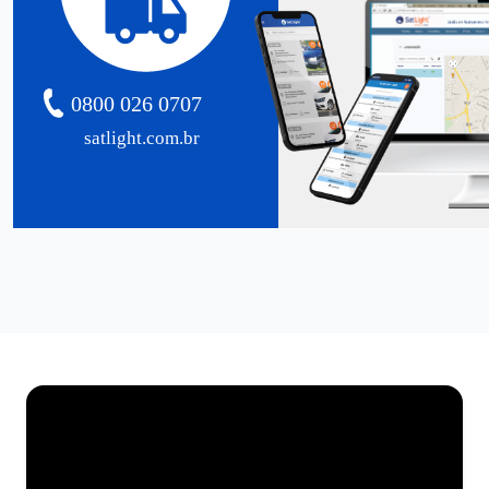
0800 026 0707
satlight.com.br