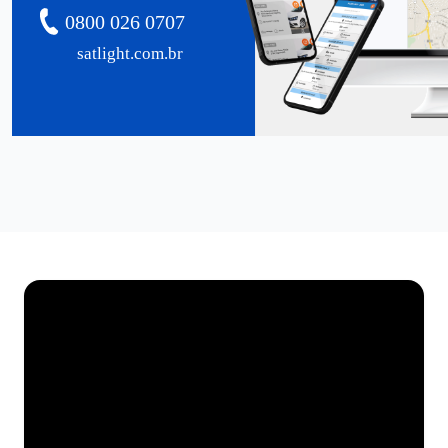
0800 026 0707
satlight.com.br