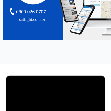
0800 026 0707
satlight.com.br