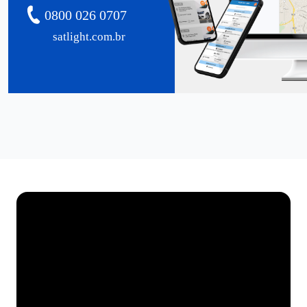
0800 026 0707
satlight.com.br