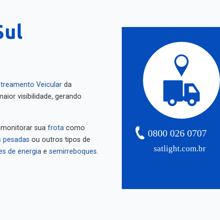
Sul
treamento Veicular
da
aior visibilidade, gerando
 monitorar sua
frota
como
0800 026 0707
 pesadas
ou outros tipos de
satlight.com.br
es de energia
e
semirreboques
.