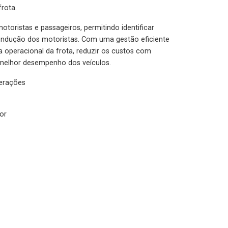
rota.
otoristas e passageiros, permitindo identificar
condução dos motoristas. Com uma gestão eficiente
ia operacional da frota, reduzir os custos com
melhor desempenho dos veículos.
lerações
or