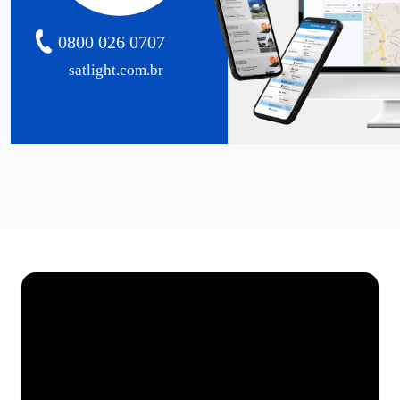
0800 026 0707
satlight.com.br