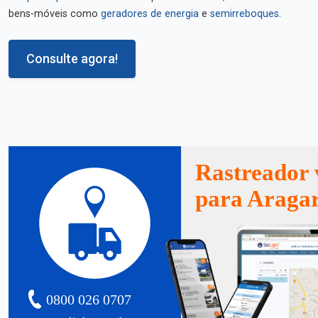
bens-móveis como
geradores de energia
e
semirreboques
.
Consulte agora!
Rastreador 
para Araga
0800 026 0707