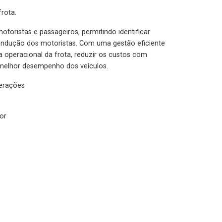
rota.
otoristas e passageiros, permitindo identificar
condução dos motoristas. Com uma gestão eficiente
ia operacional da frota, reduzir os custos com
melhor desempenho dos veículos.
lerações
or