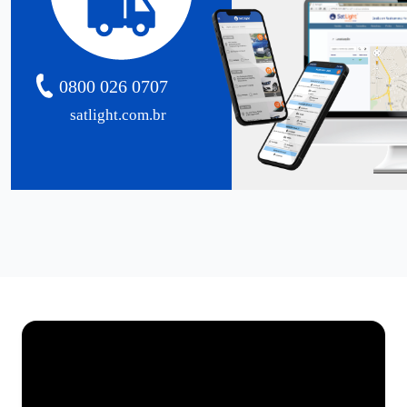
0800 026 0707
satlight.com.br