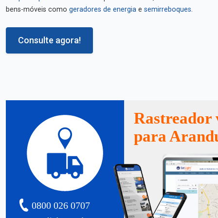
bens-móveis como
geradores de energia
e
semirreboques
.
Consulte agora!
Rastreador 
para Arand
0800 026 0707