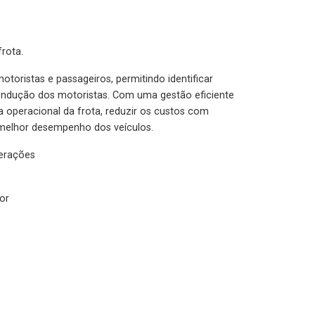
rota.
otoristas e passageiros, permitindo identificar
condução dos motoristas. Com uma gestão eficiente
ia operacional da frota, reduzir os custos com
melhor desempenho dos veículos.
lerações
or