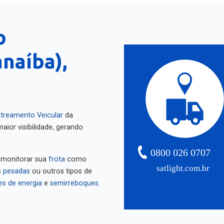
o
naíba),
treamento Veicular
da
aior visibilidade, gerando
0800 026 0707
 monitorar sua
frota
como
satlight.com.br
 pesadas
ou outros tipos de
es de energia
e
semirreboques
.