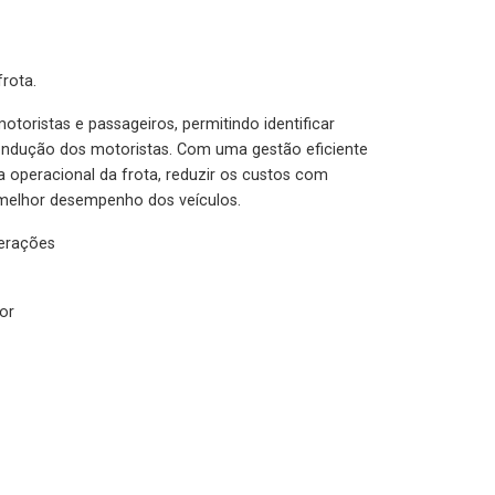
rota.
otoristas e passageiros, permitindo identificar
condução dos motoristas. Com uma gestão eficiente
ia operacional da frota, reduzir os custos com
melhor desempenho dos veículos.
lerações
or