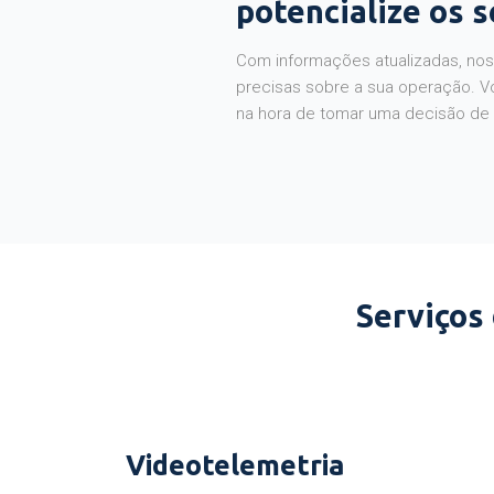
potencialize os 
Com informações atualizadas, noss
precisas sobre a sua operação. V
na hora de tomar uma decisão de
Serviços
Videotelemetria