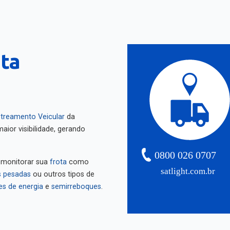
nta
treamento Veicular
da
aior visibilidade, gerando
0800 026 0707
 monitorar sua
frota
como
satlight.com.br
 pesadas
ou outros tipos de
es de energia
e
semirreboques
.