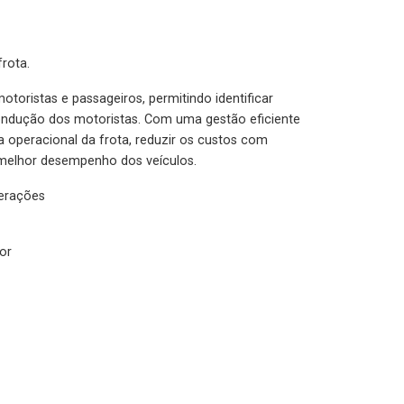
rota.
otoristas e passageiros, permitindo identificar
condução dos motoristas. Com uma gestão eficiente
ia operacional da frota, reduzir os custos com
melhor desempenho dos veículos.
lerações
or