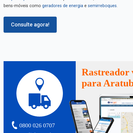
bens-móveis como
geradores de energia
e
semirreboques
.
Consulte agora!
Rastreador 
para Aratu
0800 026 0707