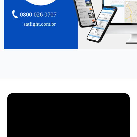
0800 026 0707
satlight.com.br