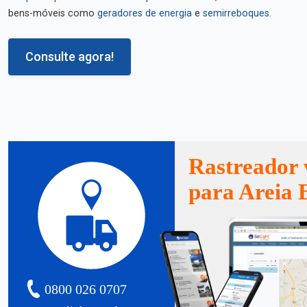
bens-móveis como
geradores de energia
e
semirreboques
.
Consulte agora!
Rastreador 
para Areia 
0800 026 0707