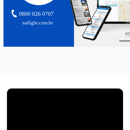
0800 026 0707
satlight.com.br