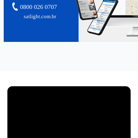
0800 026 0707
satlight.com.br