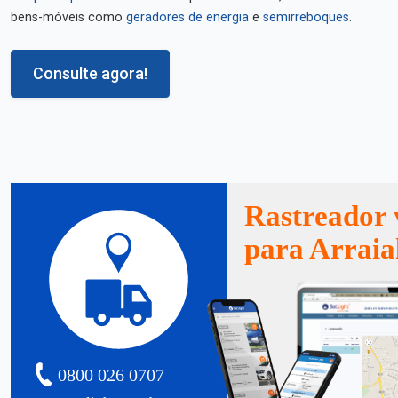
bens-móveis como
geradores de energia
e
semirreboques
.
Consulte agora!
Rastreador 
para Arraia
0800 026 0707