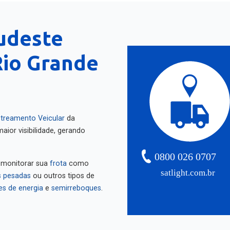
udeste
Rio Grande
treamento Veicular
da
aior visibilidade, gerando
0800 026 0707
 monitorar sua
frota
como
satlight.com.br
 pesadas
ou outros tipos de
es de energia
e
semirreboques
.