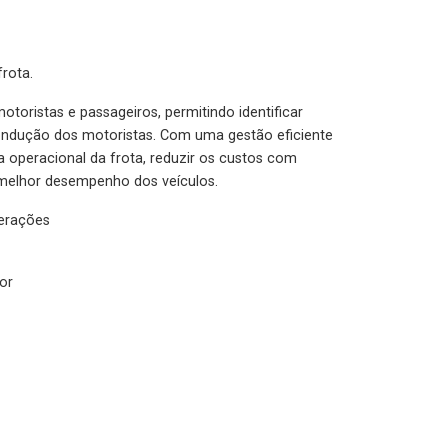
rota.
otoristas e passageiros, permitindo identificar
condução dos motoristas. Com uma gestão eficiente
ia operacional da frota, reduzir os custos com
melhor desempenho dos veículos.
lerações
or