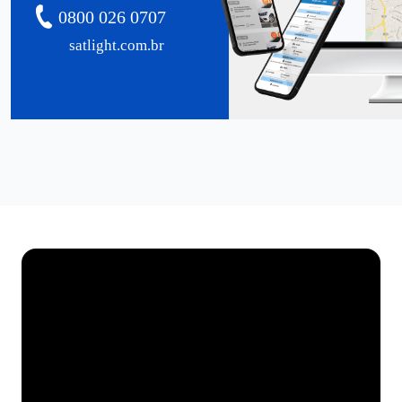
0800 026 0707
satlight.com.br