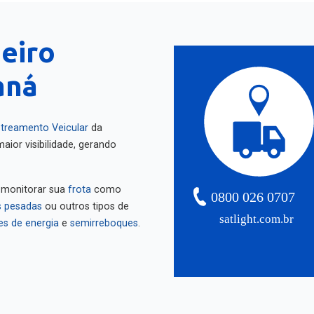
neiro
aná
treamento Veicular
da
aior visibilidade, gerando
 monitorar sua
frota
como
0800 026 0707
 pesadas
ou outros tipos de
satlight.com.br
es de energia
e
semirreboques
.