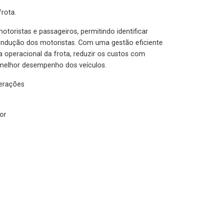
rota.
otoristas e passageiros, permitindo identificar
condução dos motoristas. Com uma gestão eficiente
ia operacional da frota, reduzir os custos com
melhor desempenho dos veículos.
lerações
or