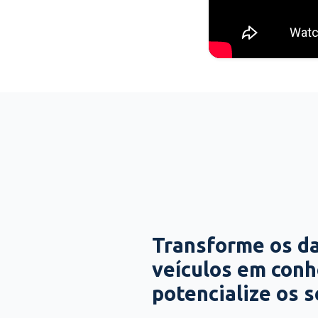
Transforme os d
veículos em con
potencialize os 