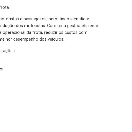
rota.
otoristas e passageiros, permitindo identificar
condução dos motoristas. Com uma gestão eficiente
ia operacional da frota, reduzir os custos com
melhor desempenho dos veículos.
lerações
or