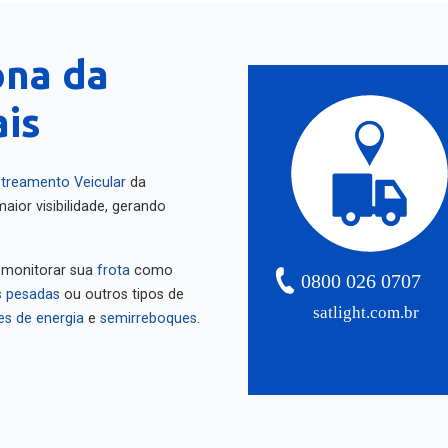
ona da
ais
treamento Veicular
da
aior visibilidade, gerando
 monitorar sua
frota
como
0800 026 0707
 pesadas
ou outros tipos de
satlight.com.br
es de energia
e
semirreboques
.