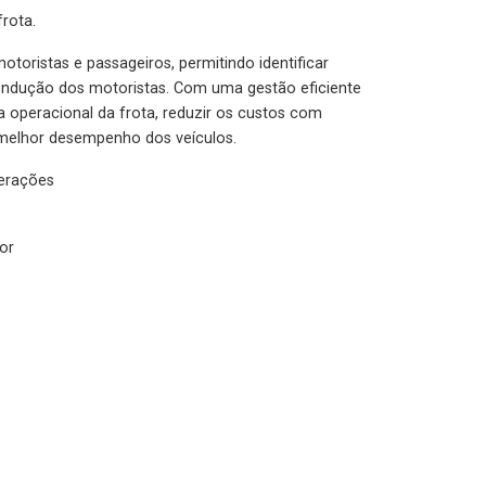
rota.
otoristas e passageiros, permitindo identificar
condução dos motoristas. Com uma gestão eficiente
ia operacional da frota, reduzir os custos com
melhor desempenho dos veículos.
lerações
or