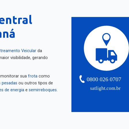
entral
aná
treamento Veicular
da
aior visibilidade, gerando
 monitorar sua
frota
como
0800 026 0707
 pesadas
ou outros tipos de
satlight.com.br
es de energia
e
semirreboques
.