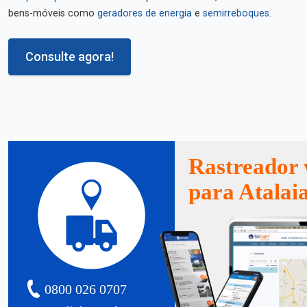
bens-móveis como
geradores de energia
e
semirreboques
.
Consulte agora!
Rastreador 
para Atalai
0800 026 0707