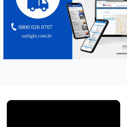
0800 026 0707
satlight.com.br