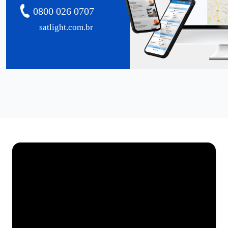
0800 026 0707
satlight.com.br