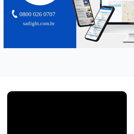
0800 026 0707
satlight.com.br