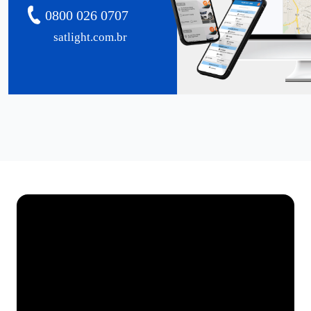
0800 026 0707
satlight.com.br