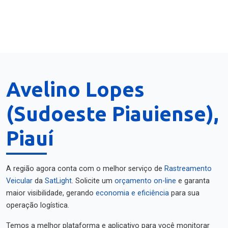
Avelino Lopes
(Sudoeste Piauiense),
Piauí
A região agora conta com o melhor serviço de
Rastreamento
Veicular
da
SatLight
. Solicite um
orçamento on-line
e garanta
maior visibilidade, gerando
economia e eficiência
para sua
operação logística.
Temos a melhor plataforma e aplicativo para você monitorar