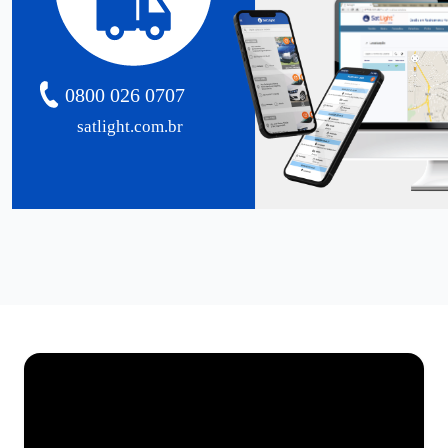
0800 026 0707
satlight.com.br