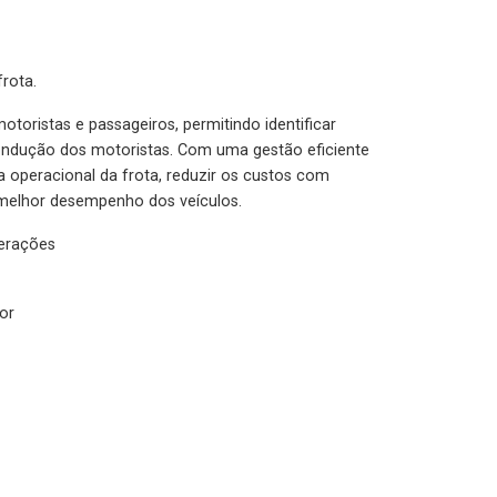
rota.
otoristas e passageiros, permitindo identificar
condução dos motoristas. Com uma gestão eficiente
ia operacional da frota, reduzir os custos com
melhor desempenho dos veículos.
lerações
or