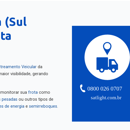
 (Sul
nta
treamento Veicular
da
aior visibilidade, gerando
0800 026 0707
 monitorar sua
frota
como
satlight.com.br
 pesadas
ou outros tipos de
es de energia
e
semirreboques
.