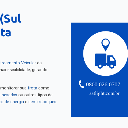
(Sul
nta
treamento Veicular
da
aior visibilidade, gerando
0800 026 0707
 monitorar sua
frota
como
satlight.com.br
 pesadas
ou outros tipos de
es de energia
e
semirreboques
.