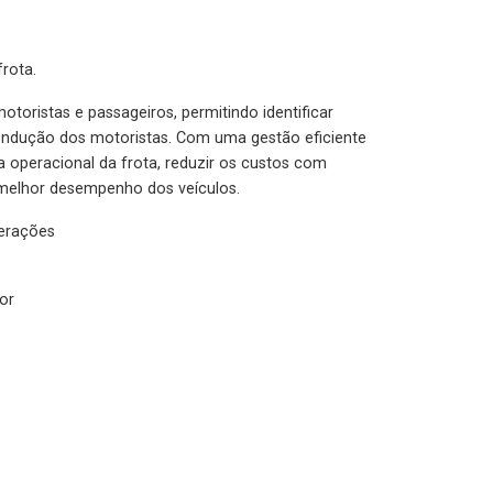
rota.
otoristas e passageiros, permitindo identificar
condução dos motoristas. Com uma gestão eficiente
ia operacional da frota, reduzir os custos com
melhor desempenho dos veículos.
lerações
or