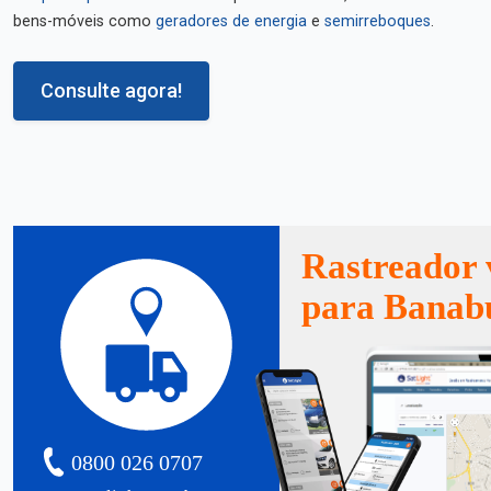
bens-móveis como
geradores de energia
e
semirreboques
.
Consulte agora!
Rastreador 
para Banab
0800 026 0707