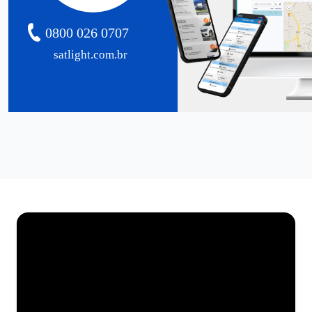
0800 026 0707
satlight.com.br