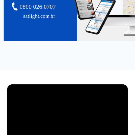
0800 026 0707
satlight.com.br