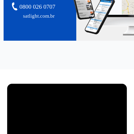
0800 026 0707
satlight.com.br