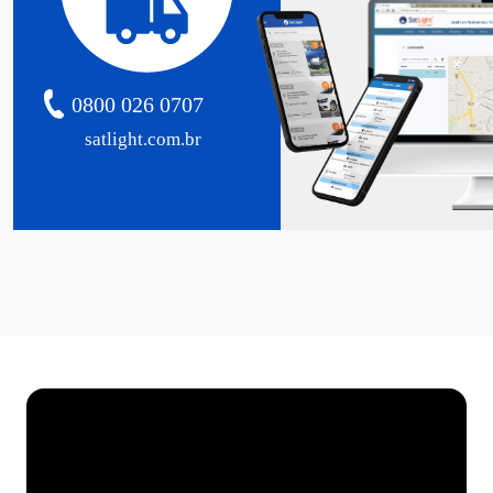
0800 026 0707
satlight.com.br