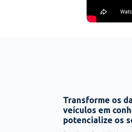
Transforme os d
veículos em con
potencialize os 