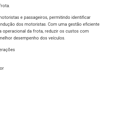
rota.
otoristas e passageiros, permitindo identificar
condução dos motoristas. Com uma gestão eficiente
ia operacional da frota, reduzir os custos com
melhor desempenho dos veículos.
lerações
or