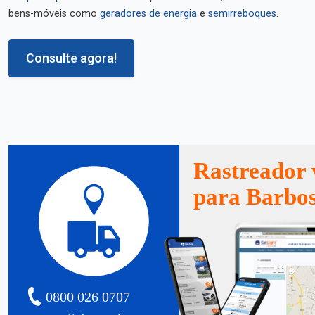
bens-móveis como
geradores de energia
e
semirreboques
.
Consulte agora!
Rastreador 
para Barbo
0800 026 0707