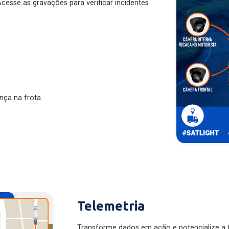
nça na frota
Telemetria
Transforme dados em ação e potencialize a f