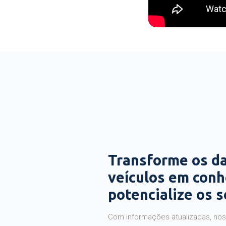
Transforme os d
veículos em con
potencialize os 
Com informações atualizadas, noss
precisas sobre a sua operação. V