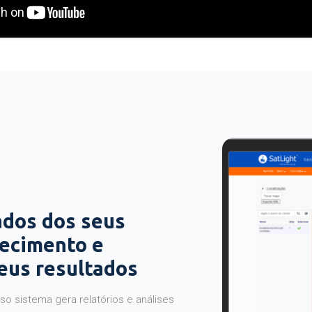
ados dos seus
hecimento e
seus resultados
o sistema gera relatórios e análises
ocê tem maior controle e mais segurança