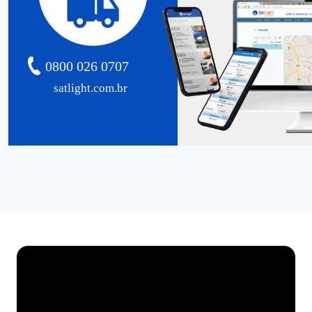
0800 026 0707
satlight.com.br