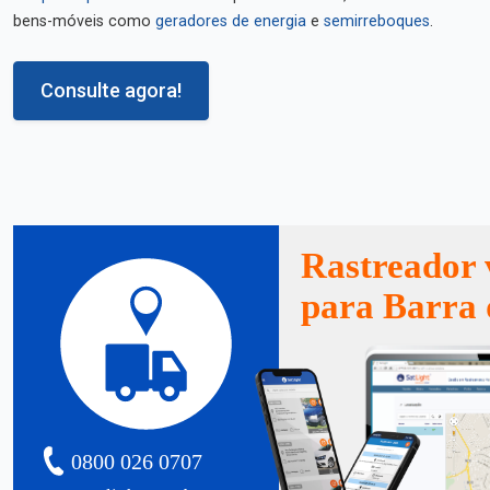
bens-móveis como
geradores de energia
e
semirreboques
.
Consulte agora!
Rastreador 
para Barra 
0800 026 0707