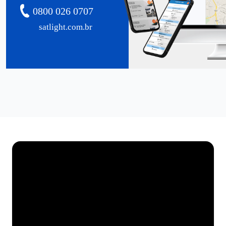
0800 026 0707
satlight.com.br