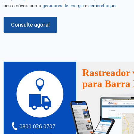
bens-móveis como
geradores de energia
e
semirreboques
.
Consulte agora!
Rastreador 
para Barra
0800 026 0707