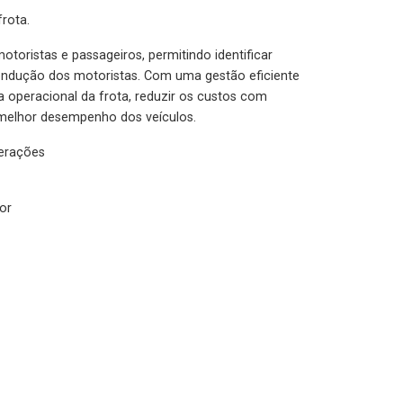
rota.
otoristas e passageiros, permitindo identificar
condução dos motoristas. Com uma gestão eficiente
ia operacional da frota, reduzir os custos com
melhor desempenho dos veículos.
lerações
or