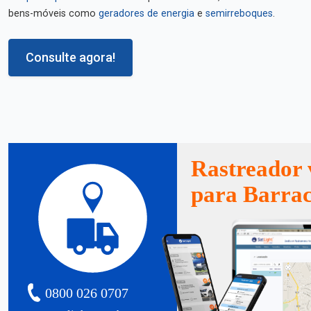
bens-móveis como
geradores de energia
e
semirreboques
.
Consulte agora!
Rastreador 
para Barra
0800 026 0707