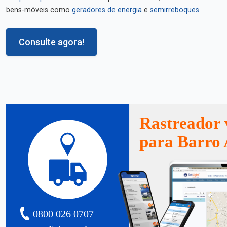
bens-móveis como
geradores de energia
e
semirreboques
.
Consulte agora!
Rastreador 
para Barro 
0800 026 0707