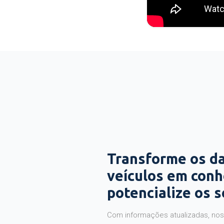
Transforme os d
veículos em con
potencialize os 
Com informações atualizadas, noss
precisas sobre a sua operação. V