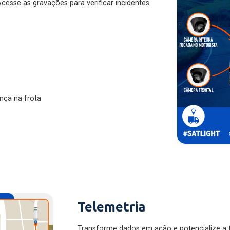
nça na frota
Telemetria
Transforme dados em ação e potencialize a f