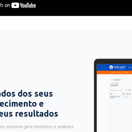
ados dos seus
hecimento e
seus resultados
o sistema gera relatórios e análises
ocê tem maior controle e mais segurança